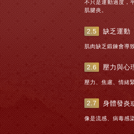
不只是運動過度，
肌腱炎。
缺乏運動
肌肉缺乏鍛鍊會導
壓力與心
壓力、焦慮、情緒
身體發炎
像是流感、病毒感