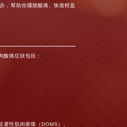
撇步，幫助你擺脫酸痛、恢復輕盈
肉酸痛症狀包括：
。
延遲性肌肉痠痛（DOMS）。