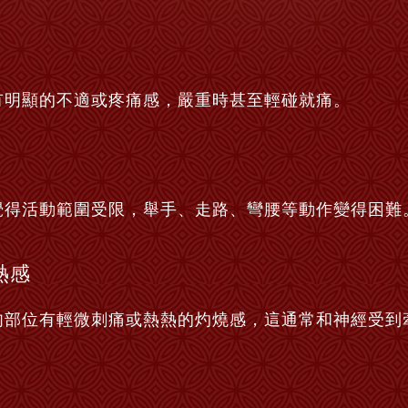
有明顯的不適或疼痛感，嚴重時甚至輕碰就痛。
覺得活動範圍受限，舉手、走路、彎腰等動作變得困難
熱感
肉部位有輕微刺痛或熱熱的灼燒感，這通常和神經受到