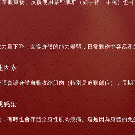
平常搬重物、反覆使用某些肌群（如手臂、手腕）也可
致力量下降，支撐身體的能力變弱，日常動作中容易產
理因素
緊張會讓身體自動收縮肌肉（特別是肩頸部位），長期
或感染
染，有時也會伴隨全身性肌肉痠痛。這是因為身體的免