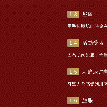
壓痛
用手按壓肌肉時會
活動受限
因為肌肉酸痛，會
刺痛或灼
有些人會感覺到肌
腫脹