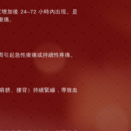
後 24–72 小時內出現。是
痠痛。
而引起急性痠痛或持續性疼痛。
肩膀、腰背）持續緊繃，導致血