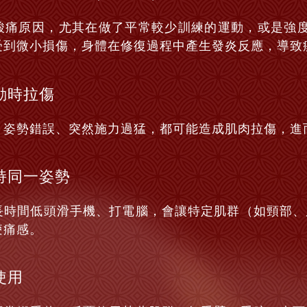
痛原因，尤其在做了平常較少訓練的運動，或是強度增加
受到微小損傷，身體在修復過程中產生發炎反應，導致
動時拉傷
、姿勢錯誤、突然施力過猛，都可能造成肌肉拉傷，進
持同一姿勢
長時間低頭滑手機、打電腦，會讓特定肌群（如頸部、
痠痛感。
使用