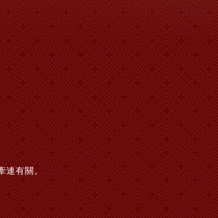
。
牽連有關。