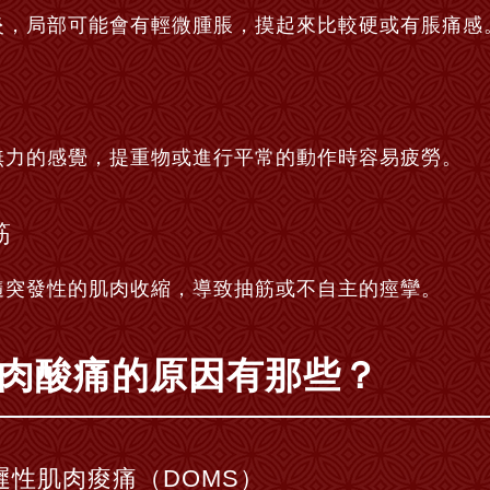
炎，局部可能會有輕微腫脹，摸起來比較硬或有脹痛感
無力的感覺，提重物或進行平常的動作時容易疲勞。
筋
隨突發性的肌肉收縮，導致抽筋或不自主的痙攣。
肉酸痛的原因有那些？
遲性肌肉痠痛（DOMS）