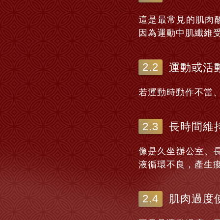
這是最常見的肌肉酸
因為運動中肌纖維
運動或活
若運動時動作不當
長時間維
像是久坐辦公室、
液循環不良，產生
肌肉過度