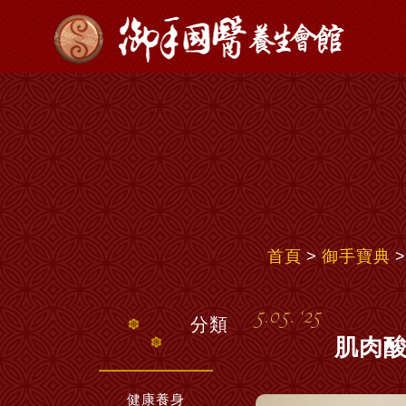
首頁
御手寶典
5.05. ‘25
分類
肌肉酸
健康養身