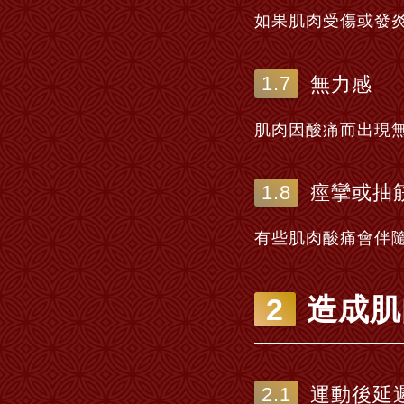
如果肌肉受傷或發
無力感
肌肉因酸痛而出現
痙攣或抽
有些肌肉酸痛會伴
造成肌
運動後延