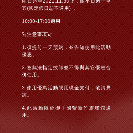
即日起至2021.11.30止，限平日週一至
五(國定假日恕不適用) ，
10:00-17:00適用
🚀注意事項🚀
1.須提前一天預約，並告知使用此活動
優惠。
2.恕無法指定技師並不得與其它優惠合
併使用。
3.使用優惠活動限用現金支付，敬請見
諒。
4.此活動限於御手國醫新竹旗艦館適
用。