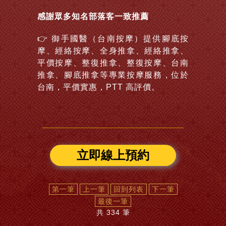
感謝眾多知名部落客一致推薦
👉
御手國醫（台南按摩）提供腳底按
摩、經絡按摩、全身推拿、經絡推拿、
平價按摩、整復推拿、整復按摩、台南
推拿、腳底推拿等專業按摩服務，位於
台南，平價實惠，PTT 高評價。
立即線上預約
第一筆
上一筆
回到列表
下一筆
最後一筆
共 334 筆