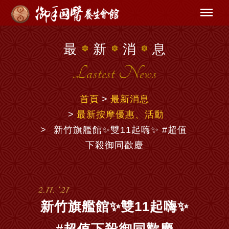
最
新
消
息
Lastest News
首頁
最新消息
最新按摩優惠、活動
新竹旗艦館✨雙11起嗨✨ #超值
下殺御同歡慶
2.11. ‘21
新竹旗艦館✨雙11起嗨✨