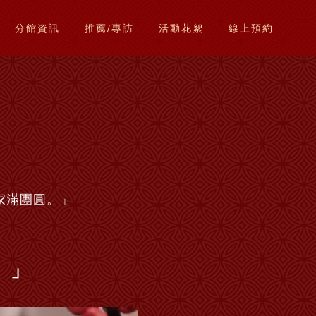
分館資訊
推薦/專訪
活動花絮
線上預約
家滿團圓。」
。」