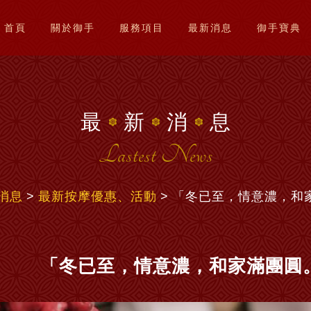
首頁
關於御手
服務項目
最新消息
御手寶典
最
新
消
息
Lastest News
消息
最新按摩優惠、活動
「冬已至，情意濃，和
「冬已至，情意濃，和家滿團圓