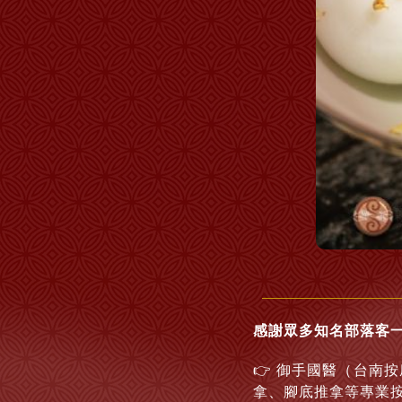
感謝眾多知名部落客
👉
御手國醫（台南按
拿、腳底推拿等專業按