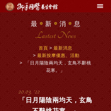
最
新
消
息
Lastest News
首頁
最新消息
最新按摩優惠、活動
「日月陽陰兩均天，玄鳥不辭桃
花寒。」
20.03. ‘22
「日月陽陰兩均天，玄鳥