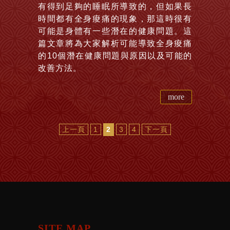
有得到足夠的睡眠所導致的，但如果長
時間都有全身痠痛的現象，那這時很有
可能是身體有一些潛在的健康問題。這
篇文章將為大家解析可能導致全身痠痛
的10個潛在健康問題與原因以及可能的
改善方法。
more
上一頁
1
2
3
4
下一頁
SITE MAP