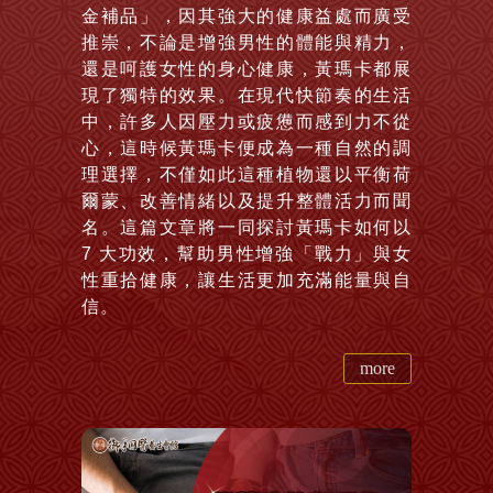
金補品」，因其強大的健康益處而廣受
推崇，不論是增強男性的體能與精力，
還是呵護女性的身心健康，黃瑪卡都展
現了獨特的效果。在現代快節奏的生活
中，許多人因壓力或疲憊而感到力不從
心，這時候黃瑪卡便成為一種自然的調
理選擇，不僅如此這種植物還以平衡荷
爾蒙、改善情緒以及提升整體活力而聞
名。這篇文章將一同探討黃瑪卡如何以
7 大功效，幫助男性增強「戰力」與女
性重拾健康，讓生活更加充滿能量與自
信。
more