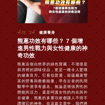
4.12. ‘24
健康養身
熊蔥功效有哪些？ 7 個增
進男性戰力與女性健康的神
奇功效
熊蔥這個自然界的綠色寶藏，不僅僅是
廚房裡的調味佳品，更是一種令人驚嘆
的健康良方。它看似普通，卻蘊藏著豐
富的營養與療癒能量，早在古老的民間
醫學中便享有盛名。無論是增強男性的
體能與活力，還是呵護女性的內在與外
在健康，熊蔥的多重功效都讓人不得不
讚嘆它的神奇。在這篇文章中，我們將