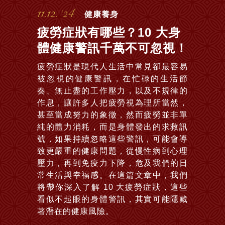
11.12. ‘24
健康養身
疲勞症狀有哪些？10 大身
體健康警訊千萬不可忽視！
疲勞症狀是現代人生活中常見卻最容易
被忽視的健康警訊，在忙碌的生活節
奏、無止盡的工作壓力，以及不規律的
作息，讓許多人把疲勞視為理所當然，
甚至當成努力的象徵，然而疲勞並非單
純的體力消耗，而是身體發出的求救訊
號，如果持續忽略這些警訊，可能會導
致更嚴重的健康問題，從慢性病到心理
壓力，再到免疫力下降，危及我們的日
常生活與幸福感。在這篇文章中，我們
將帶你深入了解 10 大疲勞症狀，這些
看似不起眼的身體警訊，其實可能隱藏
著潛在的健康風險。