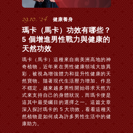
29.10. ‘24
健康養身
瑪卡（馬卡）功效有哪些？
5 個增進男性戰力與健康的
天然功效
瑪卡（馬卡）這種來自南美洲高地的神
奇植物，近年來在男性健康領域大放異
彩，被視為增強體力和提升性健康的天
然寶物。隨著現代生活壓力增加、作息
不穩定，越來越多男性開始尋求天然方
式來支持自己的身體狀況，而瑪卡便是
這其中最受矚目的選擇之一。這篇文章
深入探討瑪卡的 5 大功效，看看這種天
然植物是如何成為許多男性生活中的健
康助力。