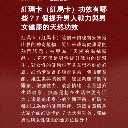
紅瑪卡（紅馬卡）功效有哪
些？7 個提升男人戰力與男
女健康的天然功效
紅瑪卡（紅馬卡）這個來自秘魯安第斯
山脈的神奇植物，近年來成為健康界的
熱門話題，被譽為「天然的滋補聖
品」，它不僅是男性提升戰力的好幫
手，對女性的健康也有著意想不到的好
處。紅瑪卡富含多種營養素，包括胺基
酸、維生素與礦物質，被認為能平衡荷
爾蒙、增強體力、改善情緒，甚至提升
生殖健康，無論是想在生活中更有活
力，還是追求身心的全面平衡，紅瑪卡
都能成為你的健康夥伴。這篇文章將為
大家介紹紅瑪卡的 7 大天然功效，帶給
男性與女性健康的全方位提升！