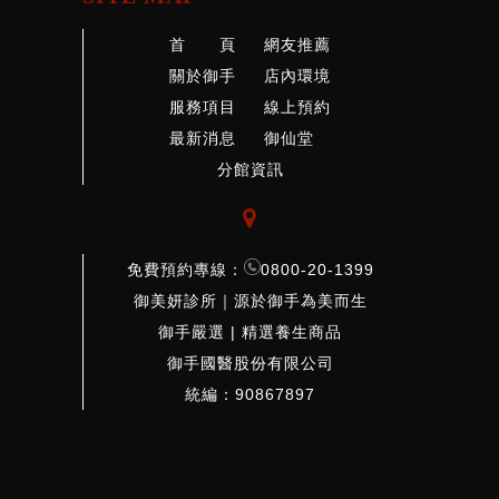
首 頁
網友推薦
關於御手
店內環境
服務項目
線上預約
最新消息
御仙堂
分館資訊

免費預約專線：
0800-20-1399
御美妍診所｜源於御手為美而生
御手嚴選 | 精選養生商品
御手國醫股份有限公司
統編：90867897